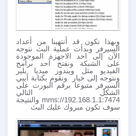
وبهذا نكون قد أنتهينا من أعداد
السيرفر وبدأت عملية البث نتوجه
الآن إلى احد الاجهزة الموجودة
على الشبكة ونفتح أحد برامج
الفيديو مثل ويندوز ميديا بلير
ونتوجه إلى خيار ونقوم بكتابة أيبي
السيرفر متبوعا برقم البورت على
الشكل التالي
mms://192.168.1.1:7474 والنتيجة
سوف تكون مبروك عليك البث