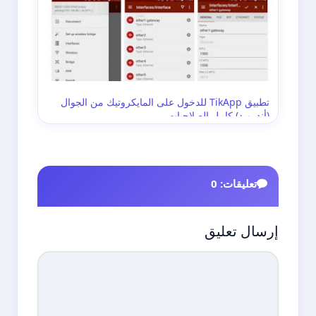
تطبيق TikApp للدخول على المايكروتيك من الجوال
(أندرويد) كامل الصلاحيات
تعليقات: 0
إرسال تعليق