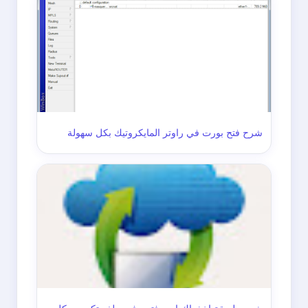
شرح فتح بورت في راوتر المايكروتيك بكل سهولة