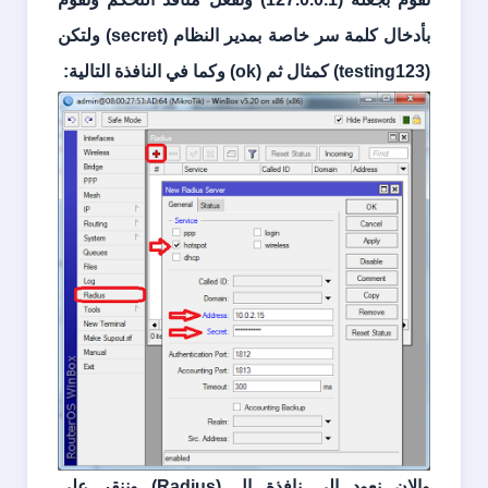
بأدخال كلمة سر خاصة بمدير النظام (
secret
) ولتكن
(
testing123
) كمثال ثم (
ok
) وكما في النافذة التالية:
والان نعود الى نافذة ال (
Radius
) وننقر على