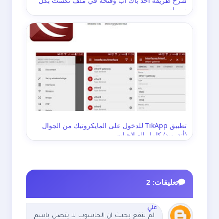
شرح طريقة اخذ باك اب وفتحه في ملف تكست بكل
سهولة
تطبيق TikApp للدخول على المايكروتيك من الجوال
(أندرويد) كامل الصلاحيات
تعليقات: 2
علي
لم تنفع بحيث ان الحاسوب لا يتصل باسم