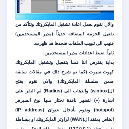
والان نقوم بعمل اعادة تشغيل المايكروتك ونتأكد من
تفعيل الحزمة المضافة حديثاً (مدير المستخدمين)
فنهب الى تبويب الملفات فنجدها قد ظهرت.
ثانياً: ضبط اعدادات مدير المستخدمين:
بداية يفترض اننا قمنا بتفعيل وتشغيل المايكروتك
كهوت سبوت (كما تم شرح ذلك في مقالات سابقة
ضمن سلسلة المايكروتك) والان نقوم بفتح
ال(
winbox
) والذهاب الى (
Radius
) ثم النقر على
اشارة (+) لتظهر نافذة نختار منها نوع السيرفر
(
hotspot
) ونقوم بأدخال عنوان (
IP address
)
الخاص بمنفذ ال(
WAN
) لراوتر المايكروتك او ببساطة
نقوم بجعله (
127.0.0.1
) ونفعل منافذ التحكم ونقوم