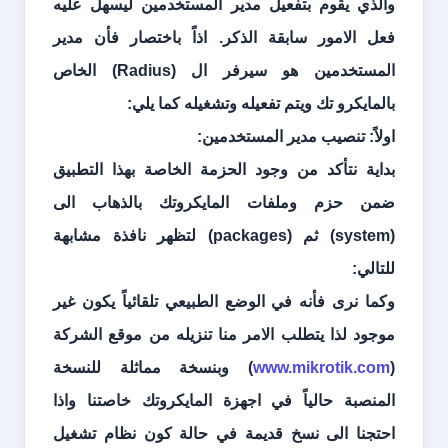
والذي يقوم بتفعيل مدير المستخدمين ليسهل عليه
فعل الامور سابقة الذكر. اذاً باختصار فأن مدير
المستخدمين هو سيرفر ال (
Radius
) الخاص
بالمايكرو تك ويتم تفعيله وتشغيله كما يلي:
اولاً: تنصيب مدير المستخدمين:
بداية نتأكد من وجود الحزمة الخاصة بهذا التطبيق
ضمن حزم وملفات المايكروتك بالذهاب الى
(
system
) ثم (
packages
) لتظهر نافذة مشابهة
للتالي:
وكما نرى فأنه في الوضع الطبيعي تلقائياً يكون غير
موجود لذا يتطلب الامر منا تنزيله من موقع الشركة
(
www.mikrotik.com
) وبنسخة مماثلة للنسخة
المنصبة حالياً في اجهزة المايكروتك خاصتنا واذا
احتجنا الى نسخ قديمة في حالة كون نظام تشغيل