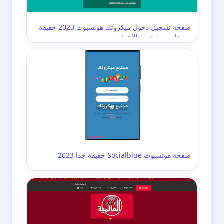
صفحة تسجيل دخول ميكروتك هوتسبوت 2023 خفيفة
ومتجاوبة مع جميع الاجهزة
صفحة هوتسبوت Socialblue خفيفة جدا 2023